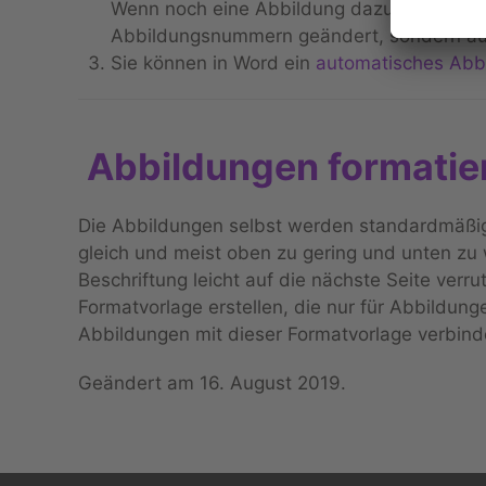
Wenn noch eine Abbildung dazukommt oder 
Abbildungsnummern geändert, sondern au
Sie können in Word ein
automatisches Abbi
Abbildungen formatie
Die Abbildungen selbst werden standardmäßig 
gleich und meist oben zu gering und unten zu
Beschriftung leicht auf die nächste Seite verr
Formatvorlage erstellen, die nur für Abbildun
Abbildungen mit dieser Formatvorlage verbinde
Geändert am
16. August 2019
.