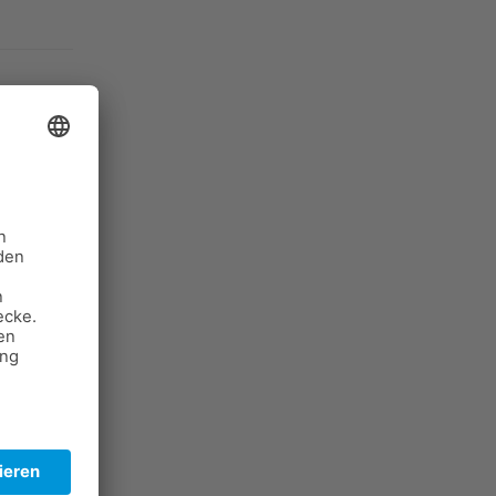
Paste
n wir