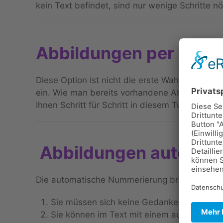
kein Text befindet, sind nur wenige Schritte nöt
Abbildungen per Copy
Diese Option ist nicht die erste Wahl, aber vi
ein. Wie man bereits vorhandene Abbildungen 
Ihnen Schritt für Schritt in diesem Tutorial.
Abbildungen automat
Die automatische Nummerierung bringt mehre
Sie müssen sich keine Gedanken um die r
Sie können im Text mit einem automatisch