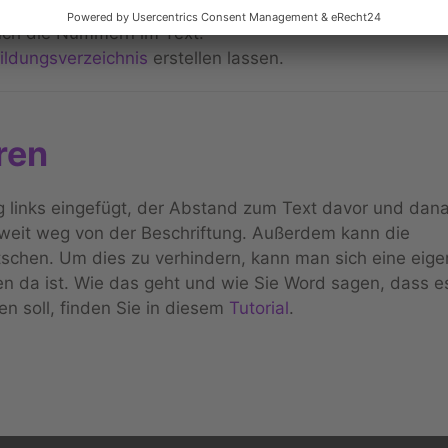
eine wegfällt zwischendurch, werden nicht nur die
ch die Nummern im Text.
ldungsverzeichnis
erstellen lassen.
ren
links eingefügt, der Abstand zum Text davor und dana
 weit weg von der Beschriftung. Außerdem kann die
utschen. Um dies zu verhindern, kann man sich eine eig
gen da ist. Wie das geht und wie Sie Word sagen, dass e
n soll, finden Sie in diesem
Tutorial
.