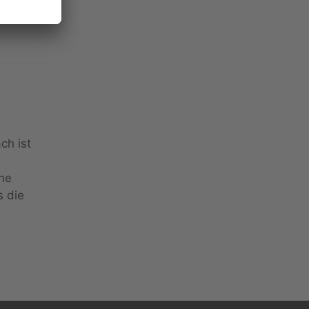
ch ist
ene
s die