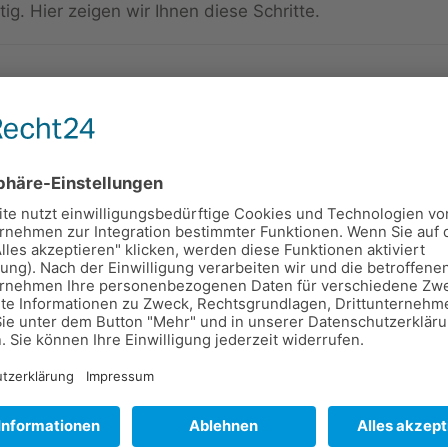
ig. Hier zeigen wir Ihnen diese Schritte.
-Paste einfügen
ele Menschen fügen ihre Grafiken und Bilder per Copy & 
so zähmt, dass sie dann nicht mehr verrutschen, zeige
isch nummerieren
re Vorteile gegenüber der Nummerierung per Hand:
ichtige Nummerierung machen, da Word das übernimmt.
en Querverweis auf Ihre Abbildungen verweisen.