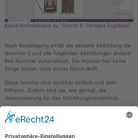
Keine Kommentare zu “Schritt 6: Fertiges Ergebnis”
Nach Bestätigung erhält die aktuelle Abbildung die
Nummer 2 und alle folgenden Abbildungen ändern
ihre Nummer automatisch. Sie müssen hier keine
Sorge haben, dass etwas falsch läuft.
Diese Schritte sind denkbar einfach und sehr
hilfreich. Zudem sind sie, wie gesagt, die
Voraussetzung für das Abbildungsverzeichnis.
Geändert am
15. Februar 2018
.