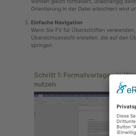
werden gleich formatiert, unabhängig davon
Orientierung in der Datei erleichtert wird un
Einfache Navigation
Wenn Sie FV für Überschriften verwenden,
Übersichtsansicht erstellen, die auf den Ü
springen.
Schritt 1: Formatvorlagen in Wo
nutzen