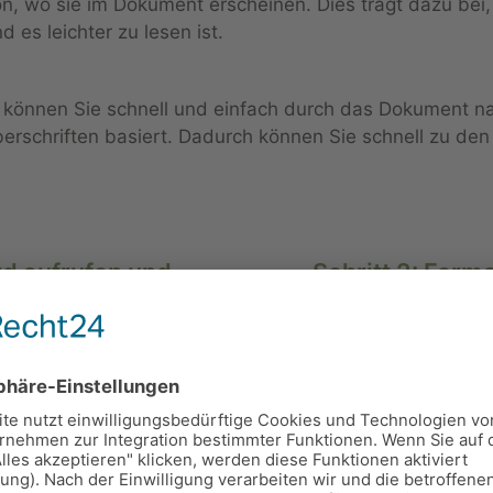
, wo sie im Dokument erscheinen. Dies trägt dazu bei, d
d es leichter zu lesen ist.
 können Sie schnell und einfach durch das Dokument nav
berschriften basiert. Dadurch können Sie schnell zu den
rd aufrufen und
Schritt 2: Form
verbinden