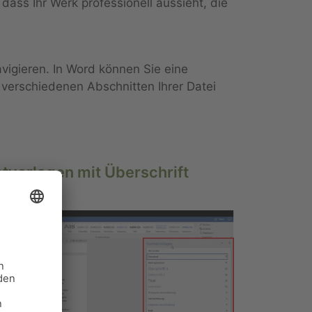
ass Ihr Werk professionell aussieht, die
igieren. In Word können Sie eine
 verschiedenen Abschnitten Ihrer Datei
atvorlagen mit Überschrift