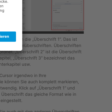
er anderem die „Überschrift 1“. Das ist
r die Kapitelüberschriften. Überschriften
rdnet. „Überschrift 2“ ist die Überschrift
apitel, „Überschrift 3“ bezeichnet das
nterkapitel usw.
Cursor irgendwo in Ihre
Sie können Sie auch komplett markieren,
otwendig. Klick auf „Überschrift 1“ und
berschrift das gleiche Format wie in
ingestellt.
ie auch mit den anderen Überschriften