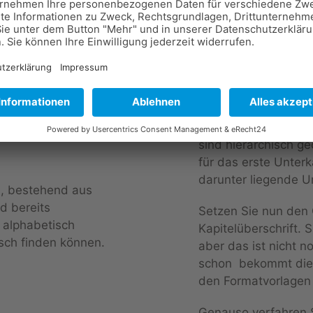
Darin findet man unt
START unter
die Formatvorlage fü
kleinen Pfeil rechts
sind hierarchisch geo
für das erste Unterk
darunter liegende U
nd, bestehend aus
d bereits
Setzen Sie nun den 
t alphabetisch
Kapitelüberschrift. 
sch finden können.
aber das ist nicht n
schon bekommt die Ü
den Formatvorlagen e
Genauso verfahren S