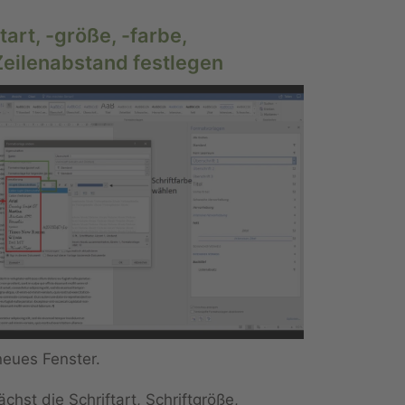
ftart, -größe, -farbe,
Zeilenabstand festlegen
neues Fenster.
chst die Schriftart, Schriftgröße,