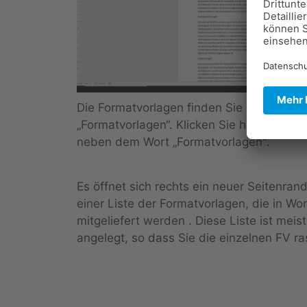
Die Formatvorlagen finden Sie im Reiter 
„Formatvorlagen“. Klicken Sie hier auf den 
neben dem Wort „Formatvorlagen".
Es öffnet sich rechts ein neuer Seitenra
einer Liste der Formatvorlagen, die in Wor
mitgeliefert werden
. Diese Liste ist meis
angelegt, so dass Sie die einzelnen
FV
ra