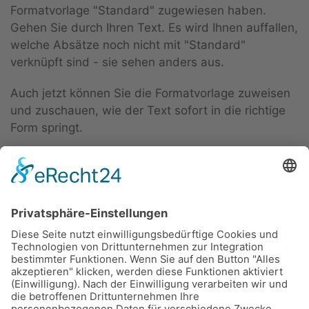
Formatvorlage "Standard" zugewiesen haben.
Gehen Sie durch Ihren Text. Es wird Ihnen auffallen,
welche Absätze noch nicht mit "Standard"
verknüpft sind - sie sehen anders aus.
Auch jetzt können Sie die Formatvorlage zuweisen
und zuschauen, wie der Text sofort in die richtige
Form springt.
Geändert am
21. Februar 2018
.