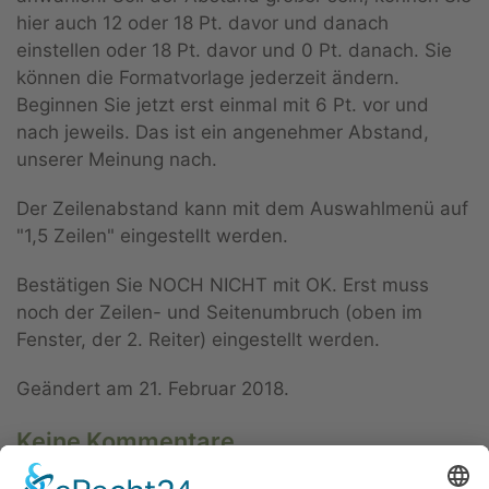
hier auch 12 oder 18 Pt. davor und danach
einstellen oder 18 Pt. davor und 0 Pt. danach. Sie
können die Formatvorlage jederzeit ändern.
Beginnen Sie jetzt erst einmal mit 6 Pt. vor und
nach jeweils. Das ist ein angenehmer Abstand,
unserer Meinung nach.
Der Zeilenabstand kann mit dem Auswahlmenü auf
"1,5 Zeilen" eingestellt werden.
Bestätigen Sie NOCH NICHT mit OK. Erst muss
noch der Zeilen- und Seitenumbruch (oben im
Fenster, der 2. Reiter) eingestellt werden.
Geändert am
21. Februar 2018
.
Keine Kommentare