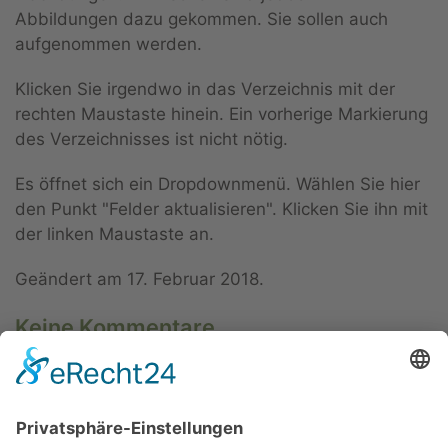
Abbildungen dazu gekommen. Sie sollen auch
aufgenommen werden.
Klicken Sie irgendwo in das Verzeichnis mit der
rechten Maustaste hinein. Ein vorherige Markierung
des Verzeichnisses ist nicht nötig.
Es öffnet sich ein Dropdownmenü. Wählen Sie hier
den Punkt "Felder aktualisieren". Klicken Sie ihn mit
der linken Maustaste an.
Geändert am
17. Februar 2018
.
Keine Kommentare