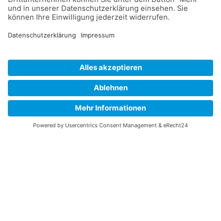
Sorry, there
was a problem
we could not
recover from.
The server returned a "500 -
Whoops, looks like something went
wrong."