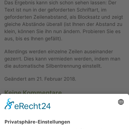
Das Ergebnis kann sich schon sehen lassen: Der
Text ist nun in der geforderten Schriftart, im
geforderten Zeilenabstand, als Blocksatz und zeigt
gleiche Abstände überall (ist Ihnen der Abstand zu
klein, können Sie ihn nun ändern. Probieren Sie es
aus, bis es Ihnen gefällt).
Allerdings werden einzelne Zeilen auseinander
gezerrt. Dies kann vermieden werden, indem man
die automatische Silbentrennung einstellt.
Geändert am
21. Februar 2018
.
Keine Kommentare